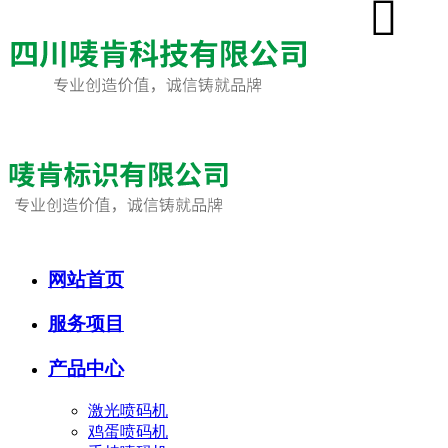
网站首页
服务项目
产品中心
激光喷码机
鸡蛋喷码机