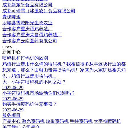
成都新东平食品有限公司
成都可瑞雪（冰激凌）食品有限公司
青稞啤酒
乡城县雪域阳光生态农业
合作客户重庆蛋鸡养殖厂
合作客户重庆荣昌蛋鸡养殖厂
合作客户云南医药有限公司
news
新闻中心
喷码机和打码机的区别
鸡蛋行业选用什么样的喷码机？我相信很多从事这块行业的都
想知道，那么下面就由诺美捷喷码机厂家来为大家讲述相关知
识，鸡蛋行业选用喷码机...
大、小字符喷码机的不同之处？
2022-06-29
小字符喷码机市场波动你们知道吗？
2022-06-29
购买手持喷码机注意事项？
2022-06-29
服务项目
产品中心
激光喷码机
鸡蛋喷码机
手持喷码机
大字符喷码机
关于我们
公司简介